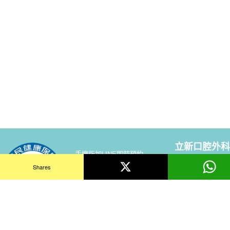
立新口腔外科
手機版加LINE即時預約
Shares
108 台北市萬華區西
預約專線: 02-2301-
【交通方式】
捷運藍線搭乘至捷運龍
線上預約
二段，下車即可看到